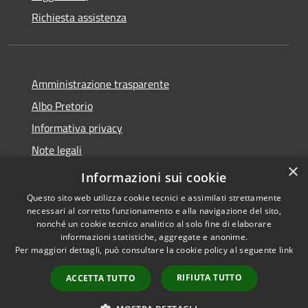
Richiesta assistenza
Amministrazione trasparente
Albo Pretorio
Informativa privacy
Note legali
×
Dichiarazione di accessibilità
Informazioni sui cookie
Questo sito web utilizza cookie tecnici e assimilati strettamente
necessari al corretto funzionamento e alla navigazione del sito,
nonché un cookie tecnico analitico al solo fine di elaborare
informazioni statistiche, aggregate e anonime.
RSS
Copyright © 2026 • Comune di
Per maggiori dettagli, può consultare la cookie policy al seguente
link
Accessibilità
Guardia Piemontese • Powered
Privacy
Municipium
Accesso
by
•
RIFIUTA TUTTO
ACCETTA TUTTO
Cookie
redazione
Mappa del sito