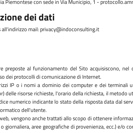
rdia Piemontese con sede in Via Municipio, 1 - protocollo
zione dei dati
 all'indirizzo mail: privacy@indoconsulting.it
re preposte al funzionamento del Sito acquisiscono, nel c
uso dei protocolli di comunicazione di Internet.
rizzi IP o i nomi a dominio dei computer e dei terminali util
elle risorse richieste, l'orario della richiesta, il metodo util
dice numerico indicante lo stato della risposta data dal server
formatico dell'utente.
zi web, vengono anche trattati allo scopo di ottenere informazi
a o giornaliera, aree geografiche di provenienza, ecc.) e/o c