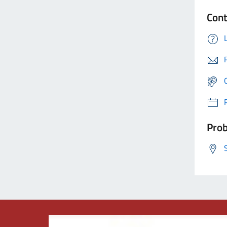
Cont
Prob