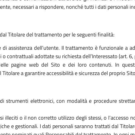
ttente, necessari a rispondere, nonché tutti i dati personali i
dal Titolare del trattamento per le seguenti finalità:
e di assistenza dell’utente. Il trattamento è funzionale a a
o contrattuali adottate su richiesta dell’Interessato (art. 6, 
elle pagine web del Sito e dei loro contenuti. In quest
tolare a garantire accessibilità e sicurezza del proprio Sito (a
o di strumenti elettronici, con modalità e procedure stret
 usi illeciti o il non corretto utilizzo degli stessi, o l’access
che e gestionali. I dati personali saranno trattati dal Titol
ente nominati quali Responsabili del trattamento. In ogni mo