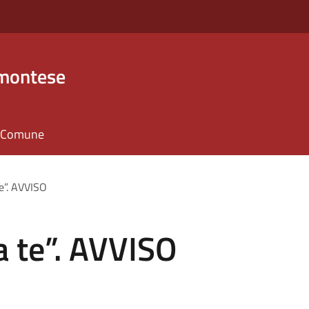
emontese
il Comune
e”. AVVISO
a te”. AVVISO