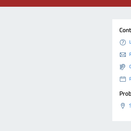
Cont
Prob