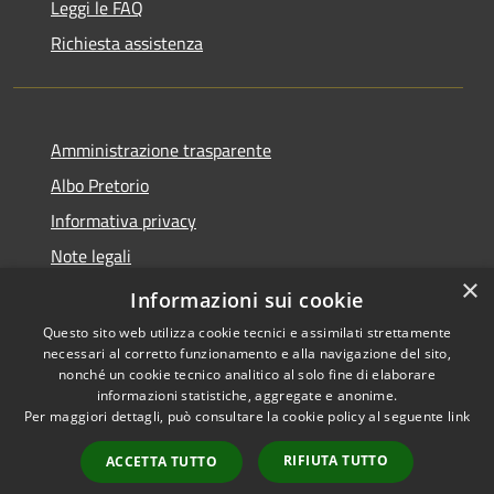
Leggi le FAQ
Richiesta assistenza
Amministrazione trasparente
Albo Pretorio
Informativa privacy
Note legali
×
Dichiarazione di accessibilità
Informazioni sui cookie
Questo sito web utilizza cookie tecnici e assimilati strettamente
necessari al corretto funzionamento e alla navigazione del sito,
nonché un cookie tecnico analitico al solo fine di elaborare
informazioni statistiche, aggregate e anonime.
RSS
Copyright © 2026 • Comune di
Per maggiori dettagli, può consultare la cookie policy al seguente
link
Accessibilità
Guardia Piemontese • Powered
Privacy
Municipium
Accesso
by
•
RIFIUTA TUTTO
ACCETTA TUTTO
Cookie
redazione