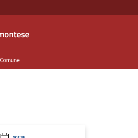
emontese
il Comune
NOTIZIE