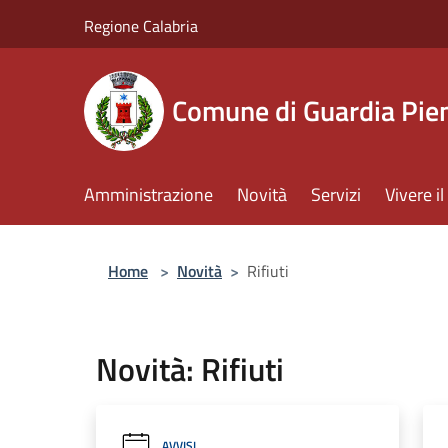
Salta al contenuto principale
Regione Calabria
Comune di Guardia Pi
Amministrazione
Novità
Servizi
Vivere 
Home
>
Novità
>
Rifiuti
Novità: Rifiuti
AVVISI