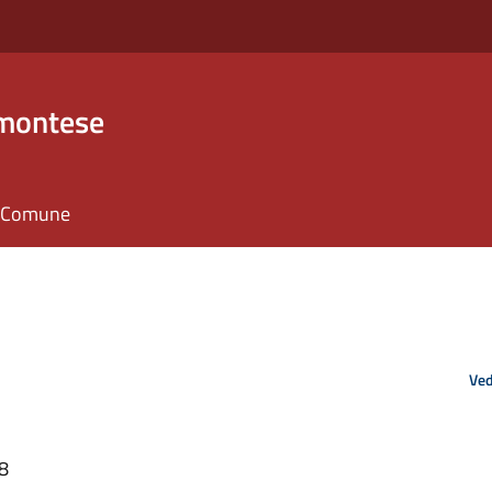
emontese
il Comune
Ved
38