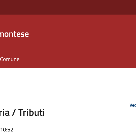
emontese
il Comune
Ved
ia / Tributi
 10:52