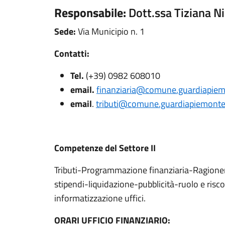
Responsabile:
Dott.ssa Tiziana N
Sede:
Via Municipio n. 1
Contatti:
Tel.
(+39) 0982 608010
email.
finanziaria@comune.guardiapiemo
email
.
tributi@comune.guardiapiemontes
Competenze del Settore II
Tributi-Programmazione finanziaria-Ragioner
stipendi-liquidazione-pubblicità-ruolo e risc
informatizzazione uffici.
ORARI UFFICIO FINANZIARIO: