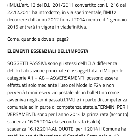
(IMU).L’art. 13 del D.L. 201/2011 convertito con L. 216 del
22.12.2011 ha introdotto, in via sperimentale,l’IMU a
decorrere dall’anno 2012 fino al 2014 mentre il 1 gennaio
2015 entrerà in vigore in viadefinitiva.
Come, quando e dove si paga?
ELEMENTI ESSENZIALI DELL’IMPOSTA
SOGGETTI PASSIVI: sono gli stessi dell’ICI.A differenza
dell’Ici l’abitazione principale è assoggettata a IMU per le
categorie A1 – A8 – A9.VERSAMENTI: possono essere
effettuati solo mediante l’uso del Modello F24 e non
perverrà tramiteservizio postale alcun bollettino come
avveniva negli anni passati.L’IMU è in parte di competenza
comunale ed in parte di competenza statale.TERMINI PER I
VERSAMENTI: sono per l’anno 2014 la prima rata (acconto)
scadenza 16.06.2014 ela seconda rata (saldo)
scadenza 16.12.2014.ALIQUOTE: per il 2014 il Comune ha
stabilito con deliberazione di Consiglio Comunale n. 13