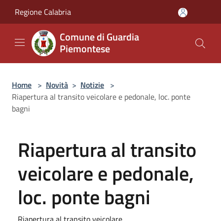
Salta al contenuto principale
Regione Calabria
Comune di Guardia
Piemontese
Home
>
Novità
>
Notizie
>
Riapertura al transito veicolare e pedonale, loc. ponte
bagni
Riapertura al transito
veicolare e pedonale,
loc. ponte bagni
Riapertura al transito veicolare