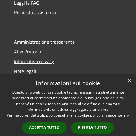
Leggi le FAQ
Richiesta assistenza
Amministrazione trasparente
Albo Pretorio
Informativa privacy
Note legali
×
Dichiarazione di accessibilità
Informazioni sui cookie
Questo sito web utilizza cookie tecnici e assimilati strettamente
necessari al corretto funzionamento e alla navigazione del sito,
nonché un cookie tecnico analitico al solo fine di elaborare
informazioni statistiche, aggregate e anonime.
RSS
Copyright © 2026 • Comune di
Per maggiori dettagli, può consultare la cookie policy al seguente
link
Accessibilità
Guardia Piemontese • Powered
Privacy
Municipium
Accesso
by
•
RIFIUTA TUTTO
ACCETTA TUTTO
Cookie
redazione